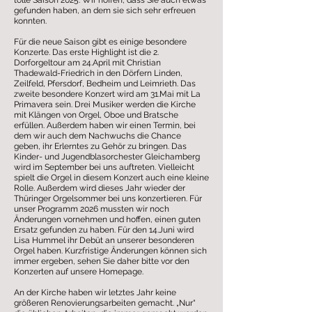
tolle Saison 2025. Wir hoffen, dass Sie auch etwas
gefunden haben, an dem sie sich sehr erfreuen
konnten.
Für die neue Saison gibt es einige besondere
Konzerte. Das erste Highlight ist die 2.
Dorforgeltour am 24.April mit Christian
Thadewald-Friedrich in den Dörfern Linden,
Zeilfeld, Pfersdorf, Bedheim und Leimrieth. Das
zweite besondere Konzert wird am 31.Mai mit La
Primavera sein. Drei Musiker werden die Kirche
mit Klängen von Orgel, Oboe und Bratsche
erfüllen. Außerdem haben wir einen Termin, bei
dem wir auch dem Nachwuchs die Chance
geben, ihr Erlerntes zu Gehör zu bringen. Das
Kinder- und Jugendblasorchester Gleichamberg
wird im September bei uns auftreten. Vielleicht
spielt die Orgel in diesem Konzert auch eine kleine
Rolle. Außerdem wird dieses Jahr wieder der
Thüringer Orgelsommer bei uns konzertieren. Für
unser Programm 2026 mussten wir noch
Änderungen vornehmen und hoffen, einen guten
Ersatz gefunden zu haben. Für den 14.Juni wird
Lisa Hummel ihr Debüt an unserer besonderen
Orgel haben. Kurzfristige Änderungen können sich
immer ergeben, sehen Sie daher bitte vor den
Konzerten auf unsere Homepage.
An der Kirche haben wir letztes Jahr keine
größeren Renovierungsarbeiten gemacht. „Nur“