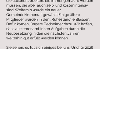
die üblichen Arbeiten, die immer gemacht werden
müssen, die aber auch zeit- und kostenintensiv
sind. Weiterhin wurde ein neuer
Gemeindekirchenrat gewählt. Einige ältere
Mitglieder wurden in den „Ruhestand“ entlassen.
Dafür kamen jüngere Bedheimer dazu. Wir hoffen,
dass alle ehrenamtlichen Aufgaben durch die
Neubesetzung in den die nächsten Jahren
weiterhin gut erfüllt werden können.
Sie sehen, es tut sich einiges bei uns. Und für 2026
wünschen wir uns wieder schöne Konzerte mit
vielen glücklichen und dankbaren Besuchern!
Falls Sie diese Information nur noch per Mail oder
evtl. nicht mehr erhalten wollen, bitte ich um kurze
Information, so können wir Zeit und Porto sparen –
vielen Dank dafür!
Herzliche Grüße aus Bedheim, bleiben Sie gesund!
Ihre
Ina Ehrhardt
www.schwalbennestorgel.de
Für alle, die uns finanziell unterstützen wollen, hier
die Kontonummer der Kirchgemeinde Bedheim:
Ev. Kreiskirchenverband Meiningen IBAN:
DE31
8405 4040 1180 0198
10
6